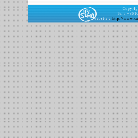
Copy
Tel：+8610
Website：
http://www.ca