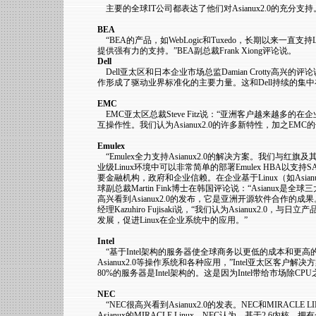
主要的全球IT公司都表达了他们对Asianux2.0的充分
BEA
“BEA的产品，如WebLogic和Tuxedo，长期以来一直支持L
提供强有力的支持。”BEA副总裁Frank Xiong评论说。
Dell
Dell亚太区和日本企业市场总监Damian Crotty高兴的评论
作形成了驱动业界标准化的主要力量。这和Dell持续的集
EMC
EMC亚太区总裁Steve Fitz说：“亚洲客户越来越多的在
互操作性。我们认为Asianux2.0的许多新特性，加之
Emulex
“Emulex全力支持Asianux2.0的解决方案。我们与红
业级Linux环境中可以非常简单的部署Emulex HBA以支持SAN
要金融机构，政府和企业信赖。在企业基于Linux（如Asian
球副总裁Martin Fink博士在韩国评论说：“Asianux是全球
高兴看到Asianux2.0的发布，它是亚洲开源软件合作
经理Kazuhiro Fujisaki说，“我们认为Asianux2
发展，促进Linux在企业系统中的应用。”
Intel
“基于Intel架构的服务器使全球商务以更低的成本和更
Asianux2.0等操作系统和各种应用，”Intel亚太区客户解
80%的服务器是Intel架构的。这是因为Intel带给市场
NEC
“NEC很高兴看到Asianux2.0的发表。NEC和MIRACLE
Asianux的MIRACLE Linux。NEC认为，基于2.6