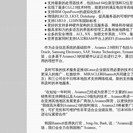
● 支持最新的处理器技术，包括Intel 64位新至强和32位至强处理
● 实现了最多CGL2.0技术特性，能更好的满足电信等
● 支持IBM OpenPower的虚拟化技术；
● 增强的LKCD, LKST, Diskdump，提高服务器的可维护
● 支持LSB3.0，LI18N等国际标准；
● 更好的支持多种硬件架构的主流服务器、网络和存储
● 极具亲和力的多语言的界面和管理工具集有效地降低
● 众多的安全增强，ACL, NX，加密文件系统，VPN
● 世界首家同时支持IA32和IA64平台上的EFI (Extensible Firmwa
作为企业信息系统的基础软件，Asianux 2.0得到了包括Adaptec，AMD，BE
Oracle, Samsung Electronics, SAP, Stratus Te
迎，众多基于Asianux2.0的软硬件认证正在进行之中。通
用的理想平台。
及时可靠的技术服务是推动Linux企业级应用必要的技术保
更深入的推广，红旗软件、MIRACLE和Haansoft共同建
京）和三公司在中日韩本地技术支持网络组成。新的支持服务
和及时的本地服务。
“在短短一年时间，Asianux已经成为世界三个主要的Lin
销售和支持网络以及Asianux2.0领先的技术，Asian
在亚洲其他地区发展更多厂商加入Asianux阵营，以更快的
“我很高兴看到Asianux2.0的按时推出，Asianux2.
性，可扩充性和可维护性非常适合企业级应用。”日本MIRACLE L
进论坛紧密合作”
韩国Haansoft首席执行官，Jong-Jin, Baek, 说：“
场，我们会全力在韩国推广Asianux。”